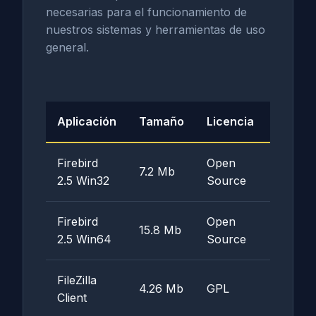
necesarias para el funcionamiento de
nuestros sistemas y herramientas de uso
general.
Aplicación
Tamaño
Licencia
Desca
Firebird
Open
7.2 Mb
Desc
2.5 Win32
Source
Firebird
Open
15.8 Mb
Desc
2.5 Win64
Source
FileZilla
4.26 Mb
GPL
Desc
Client