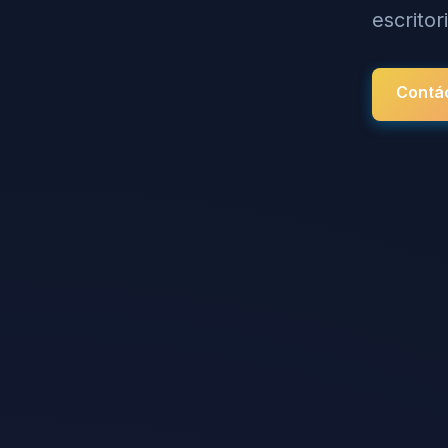
escrito
Contá