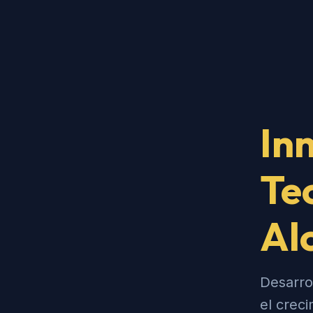
In
Te
Al
Desarro
el crec